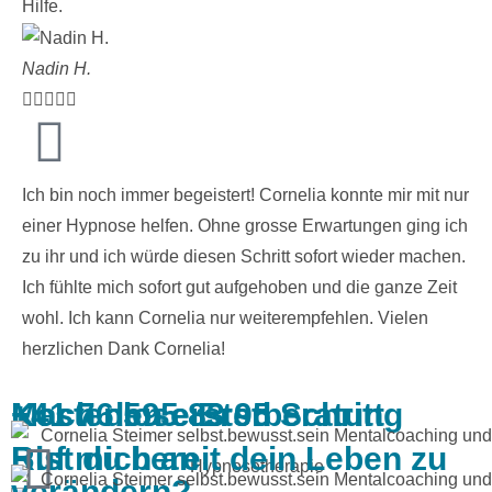
Hilfe.
Nadin H.





Ich bin noch immer begeistert! Cornelia konnte mir mit nur
einer Hypnose helfen. Ohne grosse Erwartungen ging ich
zu ihr und ich würde diesen Schritt sofort wieder machen.
Ich fühlte mich sofort gut aufgehoben und die ganze Zeit
wohl. Ich kann Cornelia nur weiterempfehlen. Vielen
herzlichen Dank Cornelia!
Mach den ersten Schritt
Kostenlose Erstberatung
+41 76 595 83 95
Bist du bereit dein Leben zu
Ruf mich an
verändern?