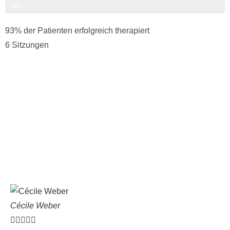
erfolgreich therapiert
93%
93% der Patienten erfolgreich therapiert
6 Sitzungen
Cécile Weber




