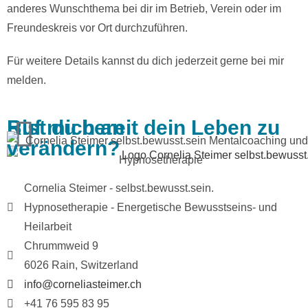
anderes Wunschthema bei dir im Betrieb, Verein oder im
Freundeskreis vor Ort durchzuführen.
Für weitere Details kannst du dich jederzeit gerne bei mir
melden.
Bist du bereit dein Leben zu
Ruf mich an
verändern?
Cornelia Steimer - selbst.bewusst.sein.
Hypnosetherapie - Energetische Bewusstseins- und
Heilarbeit
Chrummweid 9
6026 Rain, Switzerland
info@corneliasteimer.ch
+41 76 595 83 95