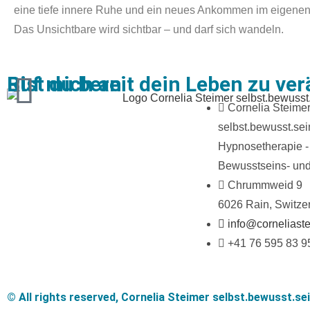
eine tiefe innere Ruhe und ein neues Ankommen im eigene
Das Unsichtbare wird sichtbar – und darf sich wandeln.
Bist du bereit dein Leben zu ve
Ruf mich an
Cornelia Steimer
selbst.bewusst.sei
Hypnosetherapie -
Bewusstseins- und
Chrummweid 9
6026 Rain, Switze
info@corneliaste
+41 76 595 83 9
© All rights reserved, Cornelia Steimer selbst.bewusst.sei