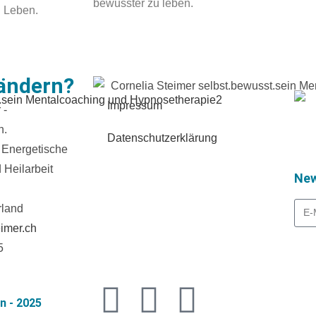
bewusster zu leben.
n Leben.
rändern?
Impressum
 -
n.
Datenschutzerklärung
 Energetische
 Heilarbeit
New
rland
imer.ch
5
n - 2025