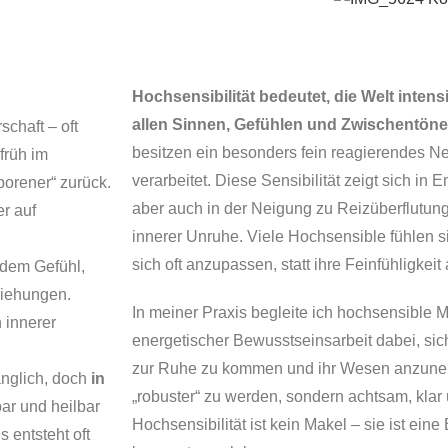
Hochsensibilität bedeutet, die Welt inte
allen Sinnen, Gefühlen und Zwischentöne
chaft – oft
besitzen ein besonders fein reagierendes Ne
früh im
verarbeitet. Diese Sensibilität zeigt sich in Em
borener“ zurück.
aber auch in der Neigung zu Reizüberflutun
er auf
innerer Unruhe. Viele Hochsensible fühlen s
sich oft anzupassen, statt ihre Feinfühligkeit
 dem Gefühl,
eziehungen.
In meiner Praxis begleite ich hochsensible
 innerer
energetischer Bewusstseinsarbeit dabei, sic
zur Ruhe zu kommen und ihr Wesen anzuneh
änglich, doch
in
„robuster“ zu werden, sondern achtsam, klar 
ar und heilbar
Hochsensibilität ist kein Makel – sie ist eine
 entsteht oft