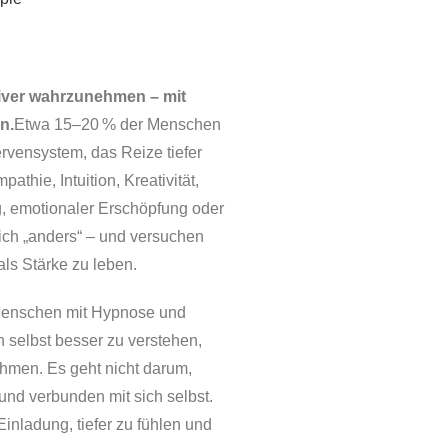
nsiver wahrzunehmen – mit
n.
Etwa 15–20 % der Menschen
rvensystem, das Reize tiefer
pathie, Intuition, Kreativität,
g, emotionaler Erschöpfung oder
ich „anders“ – und versuchen
 als Stärke zu leben.
 Menschen mit Hypnose und
h selbst besser zu verstehen,
men. Es geht nicht darum,
und verbunden mit sich selbst.
 Einladung, tiefer zu fühlen und