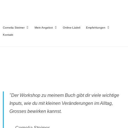
Workshops
Cornelia Steimer
Mein Angebot
Online-Lädeli
Empfehlungen
Hier findest du meine verschiedenen Workshops
Kontakt
"Der Workshop zu meinem Buch gibt dir viele wichtige
Inputs, wie du mit kleinen Veränderungen im Alltag,
Grosses bewirken kannst.
Cornelia Steimer