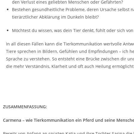
den Verlust eines geliebten Menschen oder Gefährten?
Bestehen gesundheitliche Probleme, deren Ursache selbst 
tierärztlicher Abklärung im Dunkeln bleibt?
Möchtest du wissen, was dein Tier denkt, fühlt oder sich von
In all diesen Fällen kann die Tierkommunikation wertvolle Antwo
Tiere sprechen in Bildern, Gefühlen und Empfindungen – ich hel
Sprache zu verstehen. So entsteht eine Brücke zwischen dir un
die mehr Verständnis, Klarheit und oft auch Heilung ermöglicht
ZUSAMMENFASSUNG:
Carmena – wie Tierkommunikation ein Pferd und seine Mensc
Bereits von Anfang an spürten Katja und ihre Tochter Sarina d