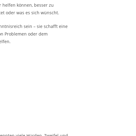
r helfen können, besser zu
tet oder was es sich wünscht.
nisreich sein – sie schafft eine
von Problemen oder dem
lfen.
ennten viele Hürden, Zweifel und