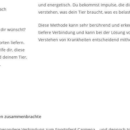
und energetisch. Du bekommst Impulse, die di
nach
verstehen, was dein Tier braucht, was es belas
Diese Methode kann sehr berührend und erkennt
 dir wünscht?
tiefere Verbindung und kann bei der Lösung 
Verstehen von Krankheiten entscheidend mithe
rten liefern.
fe dir, diese
d deinem Tier,
.
hen zusammenbrachte
ie besondere Verbindung zum Sportpferd Carmena – und dennoch tr