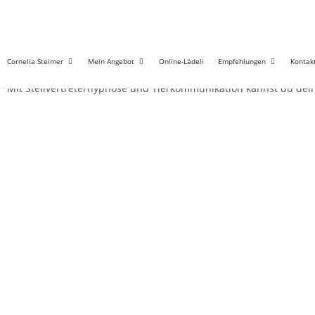
Therapie bei Tieren
Cornelia Steimer
Mein Angebot
Online-Lädeli
Empfehlungen
Kontak
Mit Stellvertreterhypnose und Tierkommunikation kannst du dein