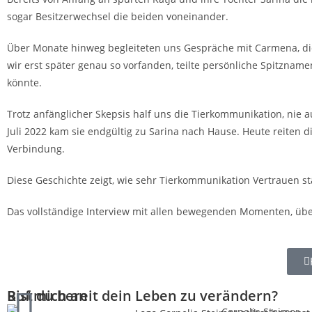
sogar Besitzerwechsel die beiden voneinander.
Über Monate hinweg begleiteten uns Gespräche mit Carmena, die
wir erst später genau so vorfanden, teilte persönliche Spitzname
könnte.
Trotz anfänglicher Skepsis half uns die Tierkommunikation, nie 
Juli 2022 kam sie endgültig zu Sarina nach Hause. Heute reiten 
Verbindung.
Diese Geschichte zeigt, wie sehr Tierkommunikation Vertrauen 
Das vollständige Interview mit allen bewegenden Momenten, üb
Bist du bereit dein Leben zu verändern?
Ruf mich an
Cornelia Steimer -